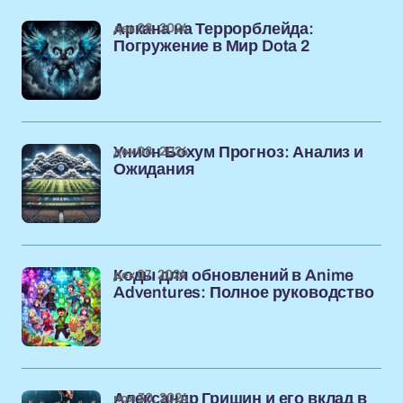
дек 08, 2024
Аркана на Террорблейда:
Погружение в Мир Dota 2
дек 08, 2024
Унион Бохум Прогноз: Анализ и
Ожидания
дек 07, 2024
Коды для обновлений в Anime
Adventures: Полное руководство
ноя 30, 2024
Александр Гришин и его вклад в