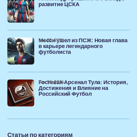
развитие ЦСКА
ноя 29, 2024
Месси ушел из ПСЖ: Новая глава
в карьере легендарного
футболиста
ноя 26, 2024
Гостевая Арсенал Тула: История,
Достижения и Влияние на
Российский Футбол
Статьи по категориям