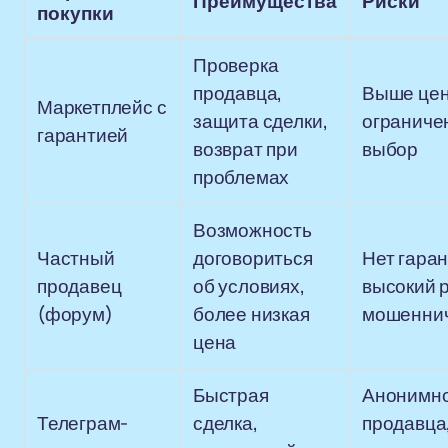
Преимущества
Риски
покупки
Проверка
продавца,
Выше цен
Маркетплейс с
защита сделки,
ограниче
гарантией
возврат при
выбор
проблемах
Возможность
Частный
договориться
Нет гаран
продавец
об условиях,
высокий 
(форум)
более низкая
мошенни
цена
Быстрая
Анонимн
Телеграм-
сделка,
продавца,