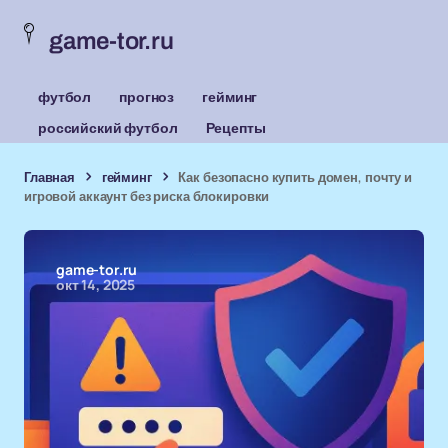
game-tor.ru
футбол
прогноз
гейминг
российский футбол
Рецепты
Главная
гейминг
Как безопасно купить домен, почту и
игровой аккаунт без риска блокировки
game-tor.ru
окт 14, 2025