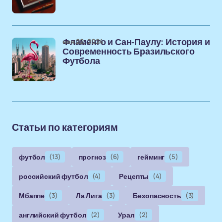
ноя 22, 2024
Фламенго и Сан-Паулу: История и
Современность Бразильского
Футбола
Статьи по категориям
футбол
(13)
прогноз
(6)
гейминг
(5)
российский футбол
(4)
Рецепты
(4)
Мбаппе
(3)
Ла Лига
(3)
Безопасность
(3)
английский футбол
(2)
Урал
(2)