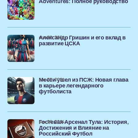
Adventures: Полное руководство
ноя 30, 2024
Александр Гришин и его вклад в
развитие ЦСКА
ноя 29, 2024
Месси ушел из ПСЖ: Новая глава
в карьере легендарного
футболиста
ноя 26, 2024
Гостевая Арсенал Тула: История,
Достижения и Влияние на
Российский Футбол