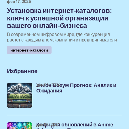
фев 17, 2026
Установка интернет-каталогов:
ключ к успешной организации
вашего онлайн-бизнеса
В современном цифровом мире, где конкуренция
растет с каждым днем, компании и предприниматели
интернет-каталоги
Избранное
дек 08, 2024
Унион Бохум Прогноз: Анализ и
Ожидания
дек 07, 2024
Коды для обновлений в Anime