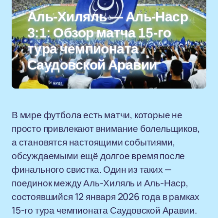
Аль-Хиляль — Аль-Наср
3:1: Обзор матча 15-го
тура чемпионата
Саудовской Аравии
В мире футбола есть матчи, которые не
просто привлекают внимание болельщиков,
а становятся настоящими событиями,
обсуждаемыми ещё долгое время после
финального свистка. Один из таких —
поединок между Аль-Хиляль и Аль-Наср,
состоявшийся 12 января 2026 года в рамках
15-го тура чемпионата Саудовской Аравии.