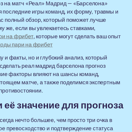
оз на матч «Реал» Мадрид — «Барселона»
 последние игры команд, их форму, травмы и
ас полный обзор, который поможет лучше
му же, если вы увлекаетесь ставками,
ри на фрибет
, которые могут сделать ваш опыт
оды пари на фрибет
у и факты, но и глубокий анализ, который
сделать реал мадрид барселона прогноз
кие факторы влияют на шансы команд,
стоящем матче, а также поделимся экспертным
 противостоянии.
 её значение для прогноза
егда нечто большее, чем просто три очка в
кое превосходство и подтверждение статуса