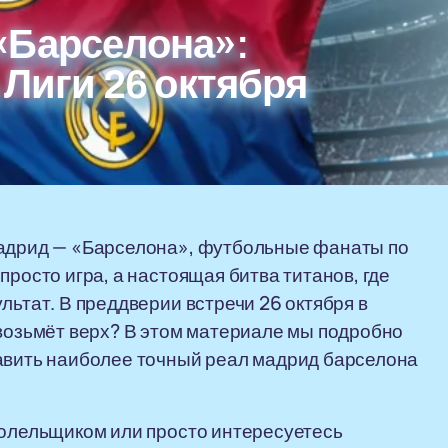
«Барселона»:
 Лиги 26 октября
Мадрид — «Барселона», футбольные фанаты по
просто игра, а настоящая битва титанов, где
льтат. В преддверии встречи 26 октября в
 возьмёт верх? В этом материале мы подробно
тавить наиболее точный реал мадрид барселона
болельщиком или просто интересуетесь