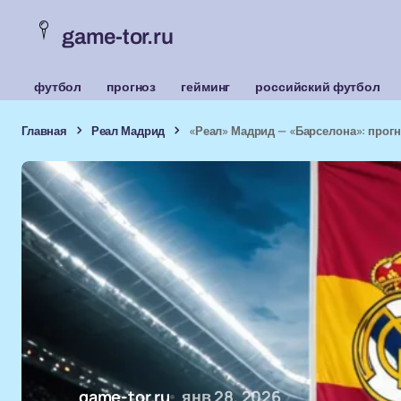
game-tor.ru
футбол
прогноз
гейминг
российский футбол
Главная
Реал Мадрид
«Реал» Мадрид — «Барселона»: прогно
game-tor.ru
янв 28, 2026