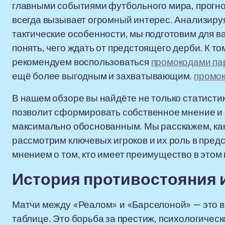
главными событиями футбольного мира, прогн
всегда вызывает огромный интерес. Анализируя
тактические особенности, мы подготовим для в
понять, чего ждать от предстоящего дерби. К то
рекомендуем воспользоваться
промокодами па
ещё более выгодным и захватывающим.
промок
В нашем обзоре вы найдёте не только статистик
позволит сформировать собственное мнение и 
максимально обоснованным. Мы расскажем, ка
рассмотрим ключевых игроков и их роль в пред
мнением о том, кто имеет преимущество в этом
История противостояния и
Матчи между «Реалом» и «Барселоной» — это вс
таблице. Это борьба за престиж, психологичес