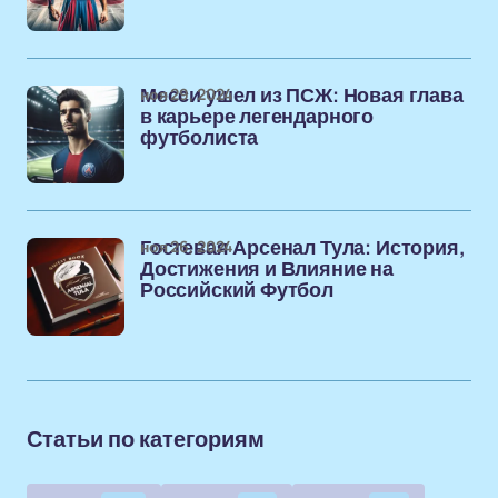
ноя 29, 2024
Месси ушел из ПСЖ: Новая глава
в карьере легендарного
футболиста
ноя 26, 2024
Гостевая Арсенал Тула: История,
Достижения и Влияние на
Российский Футбол
Статьи по категориям