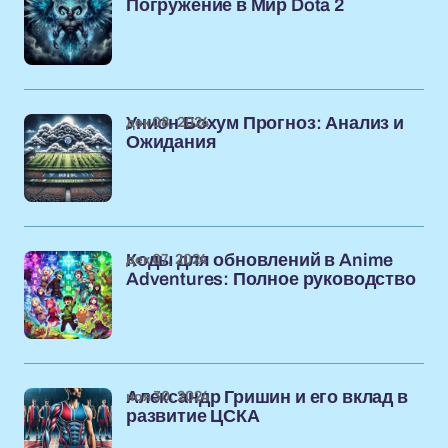
Погружение в Мир Dota 2
дек 08, 2024
Унион Бохум Прогноз: Анализ и
Ожидания
дек 07, 2024
Коды для обновлений в Anime
Adventures: Полное руководство
ноя 30, 2024
Александр Гришин и его вклад в
развитие ЦСКА