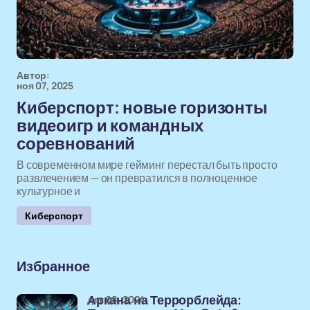
Автор:
ноя 07, 2025
Киберспорт: новые горизонты
видеоигр и командных
соревнований
В современном мире гейминг перестал быть просто
развлечением — он превратился в полноценное
культурное и
Киберспорт
Избранное
дек 08, 2024
Аркана на Террорблейда: