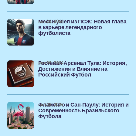
ноя 29, 2024
Месси ушел из ПСЖ: Новая глава
в карьере легендарного
футболиста
ноя 26, 2024
Гостевая Арсенал Тула: История,
Достижения и Влияние на
Российский Футбол
ноя 22, 2024
Фламенго и Сан-Паулу: История и
Современность Бразильского
Футбола