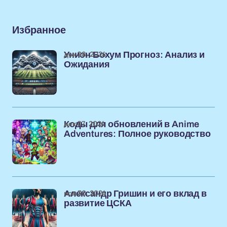
Избранное
дек 08, 2024
Унион Бохум Прогноз: Анализ и
Ожидания
дек 07, 2024
Коды для обновлений в Anime
Adventures: Полное руководство
ноя 30, 2024
Александр Гришин и его вклад в
развитие ЦСКА