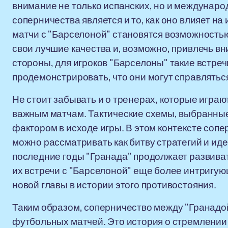
внимание не только испанских, но и междунар
соперничества является и то, как оно влияет на
матчи с "Барселоной" становятся возможностью
свои лучшие качества и, возможно, привлечь в
стороны, для игроков "Барселоны" такие встреч
продемонстрировать, что они могут справлятьс
Не стоит забывать и о тренерах, которые играю
важным матчам. Тактические схемы, выбранны
фактором в исходе игры. В этом контексте соп
можно рассматривать как битву стратегий и иде
последние годы "Гранада" продолжает развиват
их встречи с "Барселоной" еще более интригую
новой главы в истории этого противостояния.
Таким образом, соперничество между "Гранадой"
футбольных матчей. Это история о стремлении к