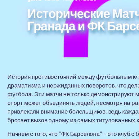
Исторические Мат
Гранада и ФК Барс
История противостояний между футбольным клу
драматизма и неожиданных поворотов, что дел
футбола. Эти матчи не только демонстрируют ма
спорт может объединять людей, несмотря на ра
привлекали внимание болельщиков, ведь каждая 
бросает вызов одному из самых титулованных к
Начнем с того, что "ФК Барселона" – это клуб 