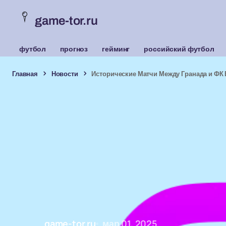
game-tor.ru
футбол
прогноз
гейминг
российский футбол
Главная
Новости
Исторические Матчи Между Гранада и ФК
game-tor.ru
мар 01, 2025