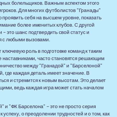
одных болельщиков. Важным аспектом этого
 игроков. Для многих футболистов "Гранады"
 проявить себя на высшем уровне, показать
нимание более именитых клубов. С другой
и – это шанс подтвердить свой статус и
я с любыми вызовами.
т ключевую роль в подготовке команд к таким
е наставниками, часто становятся решающим
ерничество между "Гранадой" и "Барселоной"
й, где каждая деталь имеет значение. В
ься и стремится к новым высотам. Это делает
щими, ведь каждая игра может стать началом
 и "ФК Барселона" – это не просто серия
 успеху, о преодолении трудностей и о том, как