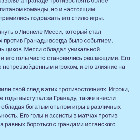
позволяла Гранаде противостоять более
апитаном команды, но и настоящим
тремились подражать его стилю игры.
нуть о Лионеле Месси, который стал
ах против Гранады всегда было событием,
льщиков. Месси обладал уникальной
 и его голы часто становились решающими. Его
го непревзойденным игроком, и его влияние на
или свой след в этих противостояниях. Игроки,
е годы выступал за Гранаду, также внесли
, обладая богатым опытом игры в различных
ность. Его голы и ассисты в матчах против
а равных бороться с грандами испанского