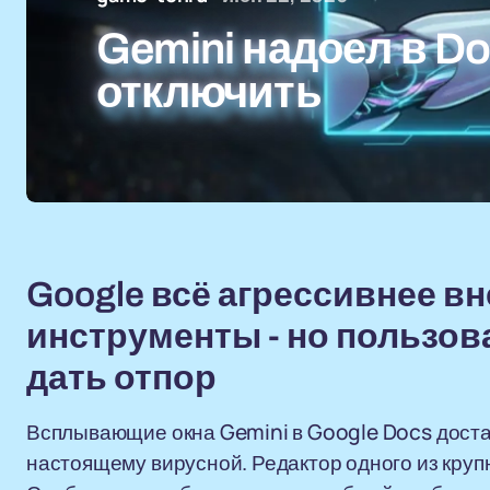
Gemini надоел в Doc
отключить
Google всё агрессивнее в
инструменты - но пользов
дать отпор
Всплывающие окна Gemini в Google Docs доста
настоящему вирусной. Редактор одного из кру