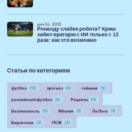
дек 24, 2025
Роналду слабее робота? Криш
забил вратарю с ИИ только с 12
раза: как это возможно
Статьи по категориям
футбол
(13)
прогноз
(6)
гейминг
(5)
российский футбол
(4)
Рецепты
(4)
Безопасность
(3)
Мбаппе
(3)
Ла Лига
(3)
Барселона
(2)
ПСЖ
(2)