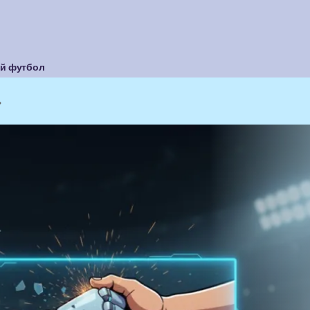
й футбол
ь