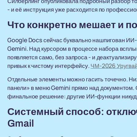
Силберлинг опубликовала подробный разбор тог
- и её инструкция уже расходится по професси
Что конкретно мешает и п
Google Docs сейчас буквально нашпигован ИИ-
Gemini. Над курсором в процессе набора всплыв
появляется само, без запроса - и деактуализиру
привык к чистому интерфейсу.
ЧМ-2026 Уругвай
Отдельные элементы можно гасить точечно. Ни
панели» в меню Gemini прямо над документом. Од
финальное решение: другие ИИ-функции никуд
Системный способ: отключ
Gmail