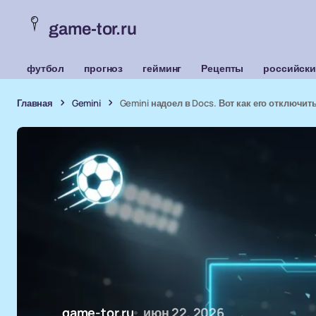
game-tor.ru
футбол
прогноз
гейминг
Рецепты
российски
Главная
Gemini
Gemini надоел в Docs. Вот как его отключит
game-tor.ru
июн 22, 2026