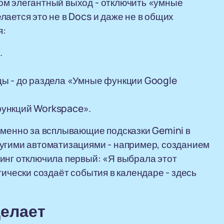
ом элегантный выход - отключить «умные
ается это не в Docs и даже не в общих
я:
.
ы - до раздела «Умные функции Google
функций Workspace».
именно за всплывающие подсказки Gemini в
ругими автоматизациями - например, созданием
инг отключила первый: «Я выбрала этот
тически создаёт события в календаре - здесь
делает