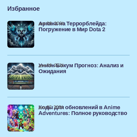
Избранное
дек 08, 2024
Аркана на Террорблейда:
Погружение в Мир Dota 2
дек 08, 2024
Унион Бохум Прогноз: Анализ и
Ожидания
дек 07, 2024
Коды для обновлений в Anime
Adventures: Полное руководство