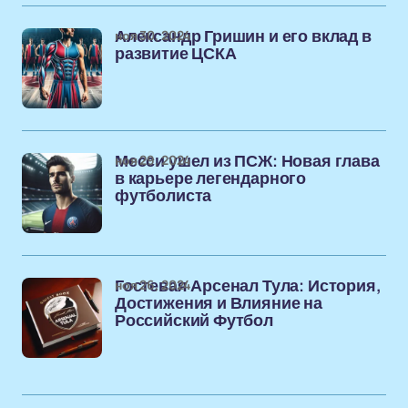
ноя 30, 2024
Александр Гришин и его вклад в
развитие ЦСКА
ноя 29, 2024
Месси ушел из ПСЖ: Новая глава
в карьере легендарного
футболиста
ноя 26, 2024
Гостевая Арсенал Тула: История,
Достижения и Влияние на
Российский Футбол