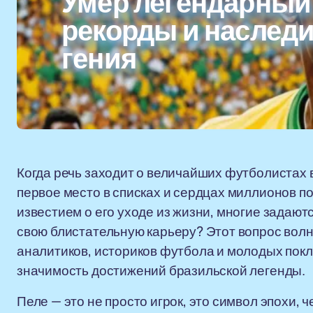
Умер легендарный 
рекорды и наслед
гения
Когда речь заходит о величайших футболистах 
первое место в списках и сердцах миллионов п
известием о его уходе из жизни, многие задают
свою блистательную карьеру? Этот вопрос волн
аналитиков, историков футбола и молодых пок
значимость достижений бразильской легенды.
Пеле — это не просто игрок, это символ эпохи, 