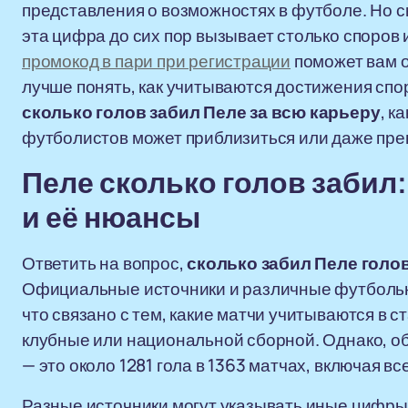
представления о возможностях в футболе. Но с
эта цифра до сих пор вызывает столько споров
промокод в пари при регистрации
поможет вам о
лучше понять, как учитываются достижения сп
сколько голов забил Пеле за всю карьеру
, к
футболистов может приблизиться или даже прев
Пеле сколько голов забил
и её нюансы
Ответить на вопрос,
сколько забил Пеле голо
Официальные источники и различные футболь
что связано с тем, какие матчи учитываются в 
клубные или национальной сборной. Однако, о
— это около 1281 гола в 1363 матчах, включая
Разные источники могут указывать иные цифры,