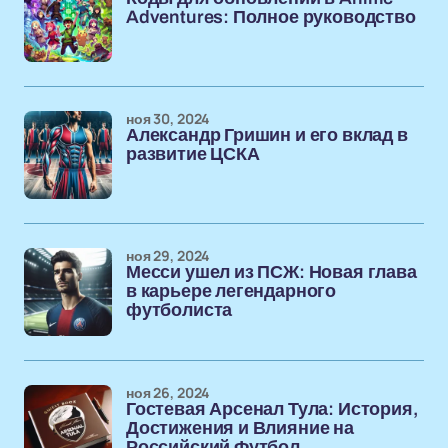
Adventures: Полное руководство
ноя 30, 2024
Александр Гришин и его вклад в
развитие ЦСКА
ноя 29, 2024
Месси ушел из ПСЖ: Новая глава
в карьере легендарного
футболиста
ноя 26, 2024
Гостевая Арсенал Тула: История,
Достижения и Влияние на
Российский Футбол