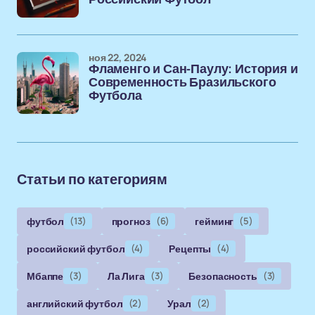
ноя 22, 2024
Фламенго и Сан-Паулу: История и
Современность Бразильского
Футбола
Статьи по категориям
футбол
(13)
прогноз
(6)
гейминг
(5)
российский футбол
(4)
Рецепты
(4)
Мбаппе
(3)
Ла Лига
(3)
Безопасность
(3)
английский футбол
(2)
Урал
(2)