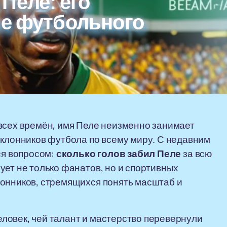
Пеле: его
ие футбольного
всех времён, имя Пеле неизменно занимает
оклонников футбола по всему миру. С недавним
ся вопросом:
сколько голов забил Пеле
за всю
ует не только фанатов, но и спортивных
лонников, стремящихся понять масштаб и
человек, чей талант и мастерство перевернули