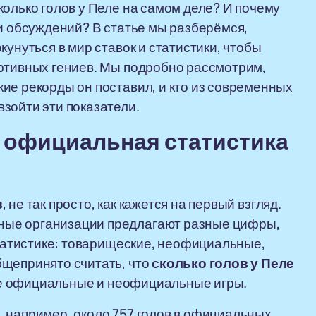
колько голов у Пеле на самом деле? И почему
 и обсуждений? В статье мы разберёмся,
кунуться в мир ставок и статистики, чтобы
ортивных гениев. Мы подробно рассмотрим,
акие рекорды он поставил, и кто из современных
зойти эти показатели.
: официальная статистика
в
, не так просто, как кажется на первый взгляд.
ные организации предлагают разные цифры,
статистике: товарищеские, неофициальные,
бщепринято считать, что
сколько голов у Пеле
 все официальные и неофициальные игры.
 например, около 757 голов в официальных