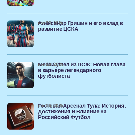
ноя 30, 2024
Александр Гришин и его вклад в
развитие ЦСКА
ноя 29, 2024
Месси ушел из ПСЖ: Новая глава
в карьере легендарного
футболиста
ноя 26, 2024
Гостевая Арсенал Тула: История,
Достижения и Влияние на
Российский Футбол