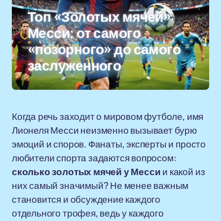
Топ «Золотых мячей»
Месси: от самого
«позорного» до самого
заслуженного
Когда речь заходит о мировом футболе, имя
Лионеля Месси неизменно вызывает бурю
эмоций и споров. Фанаты, эксперты и просто
любители спорта задаются вопросом:
сколько золотых мячей у Месси
и какой из
них самый значимый? Не менее важным
становится и обсуждение каждого
отдельного трофея, ведь у каждого