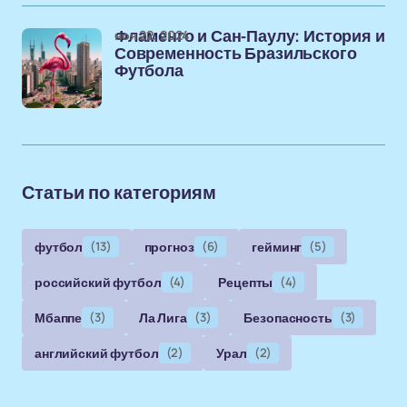
ноя 22, 2024
Фламенго и Сан-Паулу: История и
Современность Бразильского
Футбола
Статьи по категориям
футбол
(13)
прогноз
(6)
гейминг
(5)
российский футбол
(4)
Рецепты
(4)
Мбаппе
(3)
Ла Лига
(3)
Безопасность
(3)
английский футбол
(2)
Урал
(2)