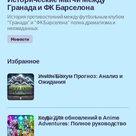
Гранада и ФК Барселона
История противостояний между футбольным клубом
"Гранада" и "ФК Барселона" полна драматизма и
неожиданных
Новости
Избранное
дек 08, 2024
Унион Бохум Прогноз: Анализ и
Ожидания
дек 07, 2024
Коды для обновлений в Anime
Adventures: Полное руководство