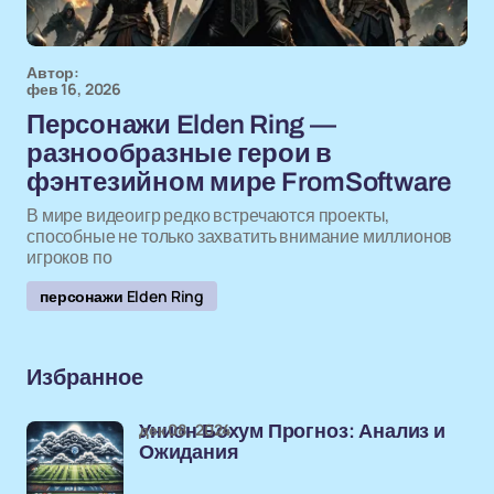
Автор:
фев 16, 2026
Персонажи Elden Ring —
разнообразные герои в
фэнтезийном мире FromSoftware
В мире видеоигр редко встречаются проекты,
способные не только захватить внимание миллионов
игроков по
персонажи Elden Ring
Избранное
дек 08, 2024
Унион Бохум Прогноз: Анализ и
Ожидания