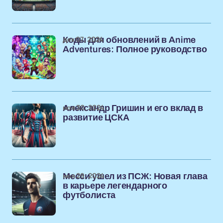
дек 07, 2024
Коды для обновлений в Anime
Adventures: Полное руководство
ноя 30, 2024
Александр Гришин и его вклад в
развитие ЦСКА
ноя 29, 2024
Месси ушел из ПСЖ: Новая глава
в карьере легендарного
футболиста