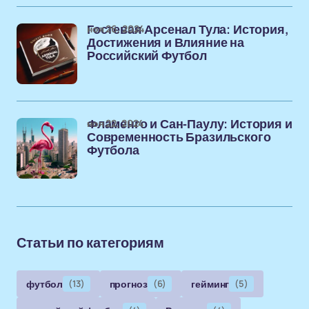
ноя 26, 2024
Гостевая Арсенал Тула: История,
Достижения и Влияние на
Российский Футбол
ноя 22, 2024
Фламенго и Сан-Паулу: История и
Современность Бразильского
Футбола
Статьи по категориям
футбол
(13)
прогноз
(6)
гейминг
(5)