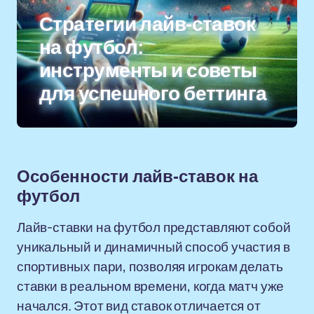
Стратегии лайв-ставок
на футбол:
инструменты и советы
для успешного беттинга
Особенности лайв-ставок на
футбол
Лайв-ставки на футбол представляют собой
уникальный и динамичный способ участия в
спортивных пари, позволяя игрокам делать
ставки в реальном времени, когда матч уже
начался. Этот вид ставок отличается от