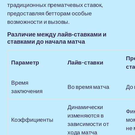
традиционных прематчевых ставок,
предоставляя бетторам особые
возможности и вызовы.
Различие между лайв-ставками и
ставками до начала матча
Пр
Параметр
Лайв-ставки
ст
Время
Во время матча
До 
заключения
Динамически
Фи
изменяются в
Коэффициенты
мом
зависимости от
не
хода матча