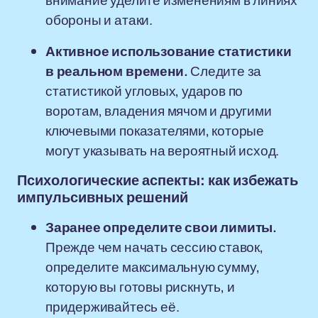
обороны и атаки.
Активное использование статистики
в реальном времени.
Следите за
статистикой угловых, ударов по
воротам, владения мячом и другими
ключевыми показателями, которые
могут указывать на вероятный исход.
Психологические аспекты: как избежать
импульсивных решений
Заранее определите свои лимиты.
Прежде чем начать сессию ставок,
определите максимальную сумму,
которую вы готовы рискнуть, и
придерживайтесь её.