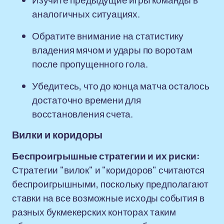
аналогичных ситуациях.
Обратите внимание на статистику
владения мячом и удары по воротам
после пропущенного гола.
Убедитесь, что до конца матча осталось
достаточно времени для
восстановления счета.
Вилки и коридоры
Беспроигрышные стратегии и их риски:
Стратегии "вилок" и "коридоров" считаются
беспроигрышными, поскольку предполагают
ставки на все возможные исходы события в
разных букмекерских конторах таким