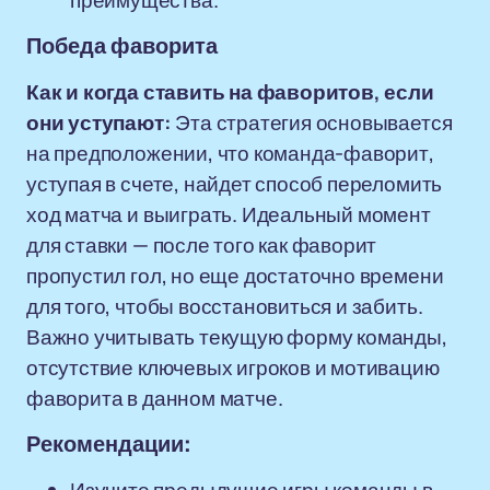
Победа фаворита
Как и когда ставить на фаворитов, если
они уступают:
Эта стратегия основывается
на предположении, что команда-фаворит,
уступая в счете, найдет способ переломить
ход матча и выиграть. Идеальный момент
для ставки — после того как фаворит
пропустил гол, но еще достаточно времени
для того, чтобы восстановиться и забить.
Важно учитывать текущую форму команды,
отсутствие ключевых игроков и мотивацию
фаворита в данном матче.
Рекомендации:
Изучите предыдущие игры команды в