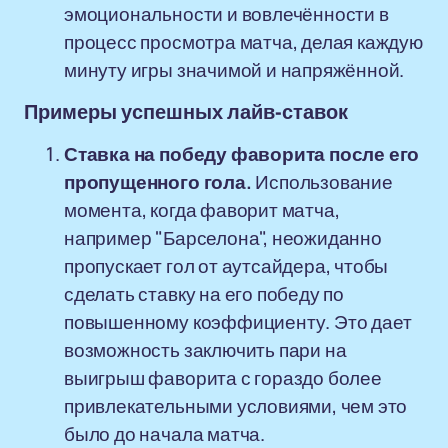
эмоциональности и вовлечённости в
процесс просмотра матча, делая каждую
минуту игры значимой и напряжённой.
Примеры успешных лайв-ставок
Ставка на победу фаворита после его
пропущенного гола.
Использование
момента, когда фаворит матча,
например "Барселона", неожиданно
пропускает гол от аутсайдера, чтобы
сделать ставку на его победу по
повышенному коэффициенту. Это дает
возможность заключить пари на
выигрыш фаворита с гораздо более
привлекательными условиями, чем это
было до начала матча.