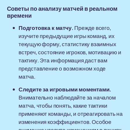
Советы по анализу матчей в реальном
времени
Подготовка к матчу.
Прежде всего,
изучите предыдущие игры команд, их
текущую форму, статистику взаимных
встреч, состояние игроков, мотивацию и
тактику. Эта информация даст вам
представление о возможном ходе
матча.
Следите за игровыми моментами.
Внимательно наблюдайте за началом
матча, чтобы понять, какие тактики
применяют команды, и отреагировать на
изменения коэффициентов. Особое
внимание уделите изменениям в линиях