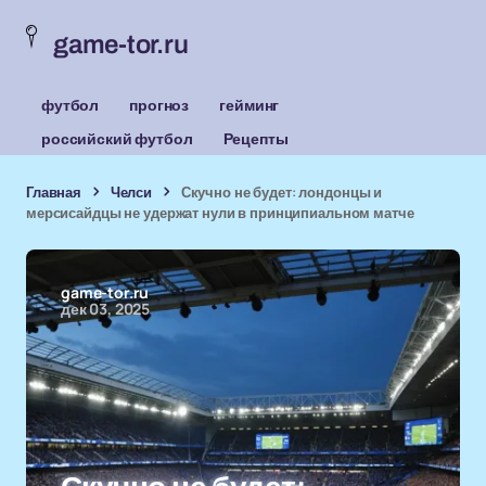
game-tor.ru
футбол
прогноз
гейминг
российский футбол
Рецепты
Главная
Челси
Скучно не будет: лондонцы и
мерсисайдцы не удержат нули в принципиальном матче
game-tor.ru
дек 03, 2025