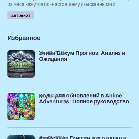
из мяса кажутся по-настоящему изысканными и
антрекот
Избранное
дек 08, 2024
Унион Бохум Прогноз: Анализ и
Ожидания
дек 07, 2024
Коды для обновлений в Anime
Adventures: Полное руководство
ноя 30, 2024
Александр Гришин и его вклад в