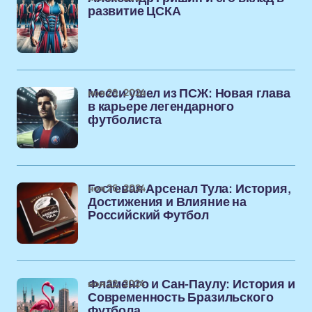
развитие ЦСКА
ноя 29, 2024
Месси ушел из ПСЖ: Новая глава
в карьере легендарного
футболиста
ноя 26, 2024
Гостевая Арсенал Тула: История,
Достижения и Влияние на
Российский Футбол
ноя 22, 2024
Фламенго и Сан-Паулу: История и
Современность Бразильского
Футбола