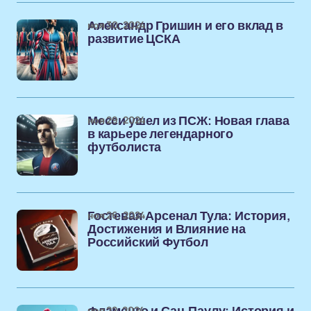
ноя 30, 2024
Александр Гришин и его вклад в
развитие ЦСКА
ноя 29, 2024
Месси ушел из ПСЖ: Новая глава
в карьере легендарного
футболиста
ноя 26, 2024
Гостевая Арсенал Тула: История,
Достижения и Влияние на
Российский Футбол
ноя 22, 2024