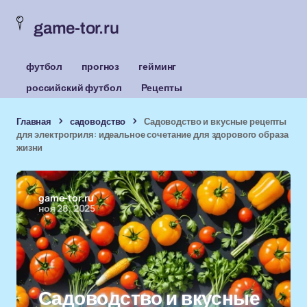
game-tor.ru
футбол
прогноз
гейминг
российский футбол
Рецепты
Главная
садоводство
Садоводство и вкусные рецепты
для электрогриля: идеальное сочетание для здорового образа
жизни
game-tor.ru
ноя 28, 2025
Садоводство и вкусные