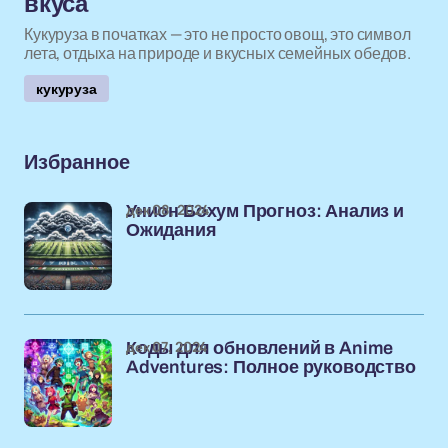
вкуса
Кукуруза в початках — это не просто овощ, это символ
лета, отдыха на природе и вкусных семейных обедов.
кукуруза
Избранное
дек 08, 2024
Унион Бохум Прогноз: Анализ и
Ожидания
дек 07, 2024
Коды для обновлений в Anime
Adventures: Полное руководство