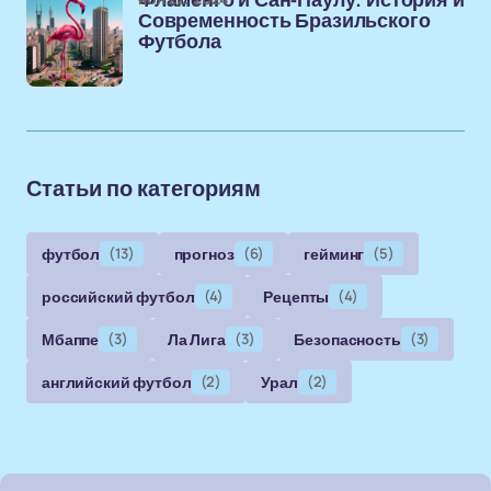
Фламенго и Сан-Паулу: История и
Современность Бразильского
Футбола
Статьи по категориям
футбол
(13)
прогноз
(6)
гейминг
(5)
российский футбол
(4)
Рецепты
(4)
Мбаппе
(3)
Ла Лига
(3)
Безопасность
(3)
английский футбол
(2)
Урал
(2)