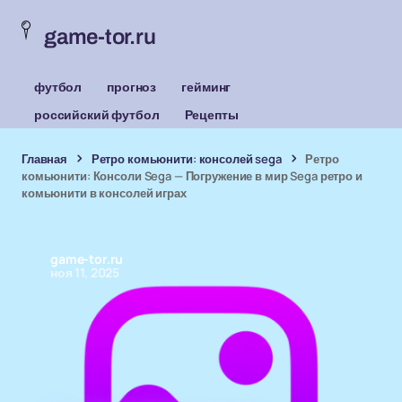
game-tor.ru
футбол
прогноз
гейминг
российский футбол
Рецепты
Главная
Ретро комьюнити: консолей sega
Ретро
комьюнити: Консоли Sega — Погружение в мир Sega ретро и
комьюнити в консолей играх
game-tor.ru
ноя 11, 2025