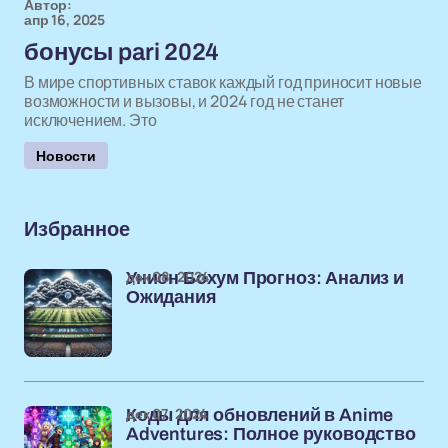
Автор:
апр 16, 2025
бонусы pari 2024
В мире спортивных ставок каждый год приносит новые
возможности и вызовы, и 2024 год не станет
исключением. Это
Новости
Избранное
дек 08, 2024
Унион Бохум Прогноз: Анализ и
Ожидания
дек 07, 2024
Коды для обновлений в Anime
Adventures: Полное руководство