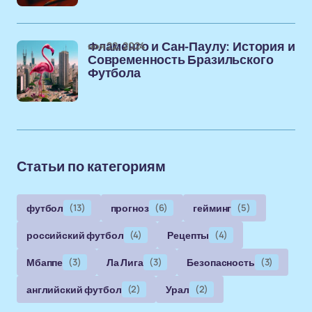
ноя 22, 2024
Фламенго и Сан-Паулу: История и
Современность Бразильского
Футбола
Статьи по категориям
футбол
(13)
прогноз
(6)
гейминг
(5)
российский футбол
(4)
Рецепты
(4)
Мбаппе
(3)
Ла Лига
(3)
Безопасность
(3)
английский футбол
(2)
Урал
(2)