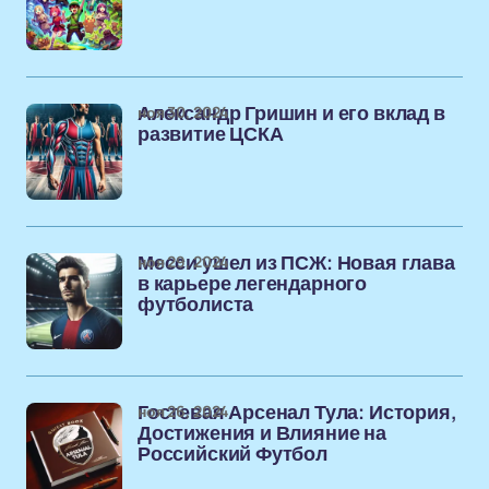
ноя 30, 2024
Александр Гришин и его вклад в
развитие ЦСКА
ноя 29, 2024
Месси ушел из ПСЖ: Новая глава
в карьере легендарного
футболиста
ноя 26, 2024
Гостевая Арсенал Тула: История,
Достижения и Влияние на
Российский Футбол