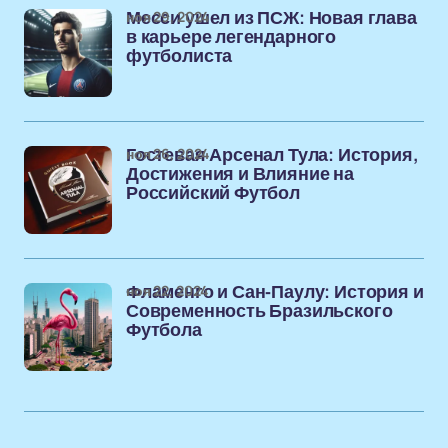
ноя 29, 2024
Месси ушел из ПСЖ: Новая глава
в карьере легендарного
футболиста
ноя 26, 2024
Гостевая Арсенал Тула: История,
Достижения и Влияние на
Российский Футбол
ноя 22, 2024
Фламенго и Сан-Паулу: История и
Современность Бразильского
Футбола