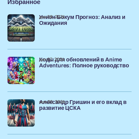
Избранное
дек 08, 2024
Унион Бохум Прогноз: Анализ и
Ожидания
дек 07, 2024
Коды для обновлений в Anime
Adventures: Полное руководство
ноя 30, 2024
Александр Гришин и его вклад в
развитие ЦСКА