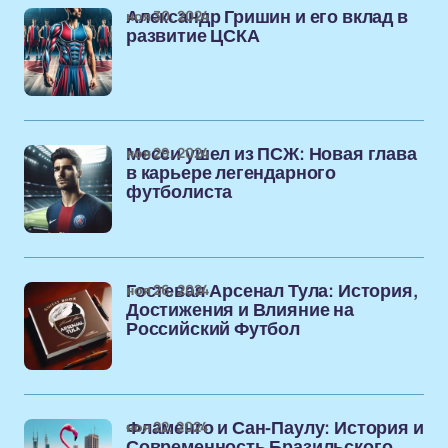
ноя 30, 2024
Александр Гришин и его вклад в
развитие ЦСКА
ноя 29, 2024
Месси ушел из ПСЖ: Новая глава
в карьере легендарного
футболиста
ноя 26, 2024
Гостевая Арсенал Тула: История,
Достижения и Влияние на
Российский Футбол
ноя 22, 2024
Фламенго и Сан-Паулу: История и
Современность Бразильского