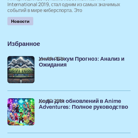
International 2019, стал одним из самых значимых
событий в мире киберспорта. Это
Новости
Избранное
дек 08, 2024
Унион Бохум Прогноз: Анализ и
Ожидания
дек 07, 2024
Коды для обновлений в Anime
Adventures: Полное руководство