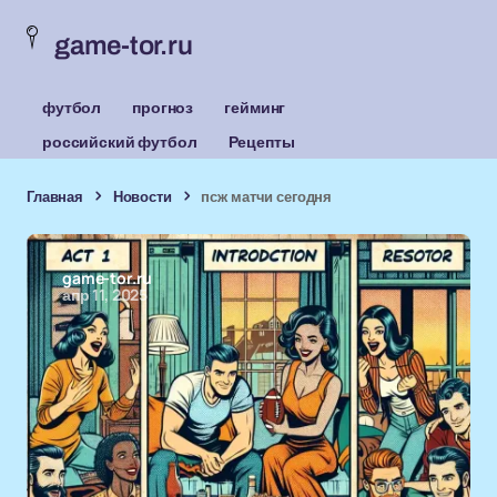
game-tor.ru
футбол
прогноз
гейминг
российский футбол
Рецепты
Главная
Новости
псж матчи сегодня
game-tor.ru
апр 11, 2025