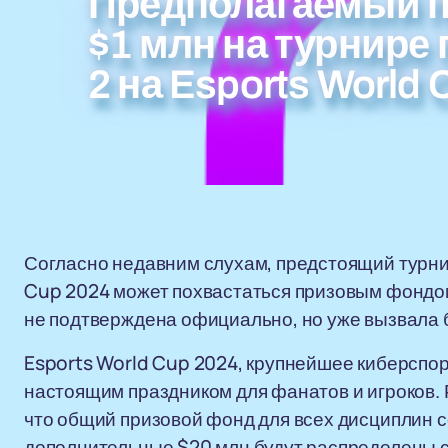
Предполагаемый п
$1 млн на турнире п
2 на Esports World 
Согласно недавним слухам, предстоящий турнир
Cup 2024 может похвастаться призовым фондом
не подтверждена официально, но уже вызвала 
Esports World Cup 2024, крупнейшее киберспор
настоящим праздником для фанатов и игроков.
что общий призовой фонд для всех дисциплин с
дополнительные $20 млн будут распределены 