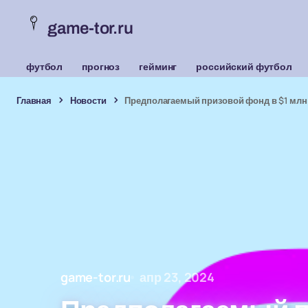
game-tor.ru
футбол
прогноз
гейминг
российский футбол
Главная
Новости
Предполагаемый призовой фонд в $1 млн н
game-tor.ru
апр 23, 2024