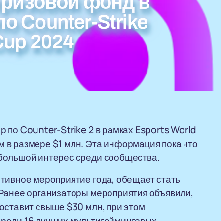
ризовой фонд в
о Counter-Strike
Cup 2024
 по Counter-Strike 2 в рамках Esports World
 в размере $1 млн. Эта информация пока что
большой интерес среди сообщества.
тивное мероприятие года, обещает стать
 Ранее организаторы мероприятия объявили,
оставит свыше $30 млн, при этом
среди 16 лучших мультигейминговых