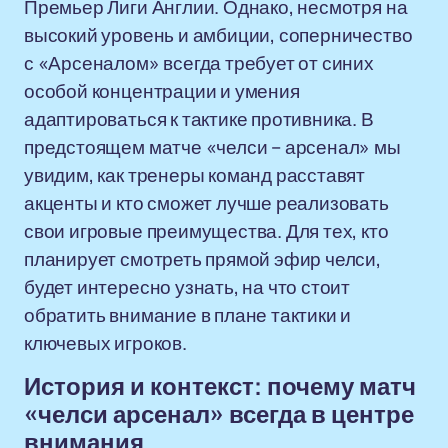
Премьер Лиги Англии. Однако, несмотря на
высокий уровень и амбиции, соперничество
с «Арсеналом» всегда требует от синих
особой концентрации и умения
адаптироваться к тактике противника. В
предстоящем матче «челси – арсенал» мы
увидим, как тренеры команд расставят
акценты и кто сможет лучше реализовать
свои игровые преимущества. Для тех, кто
планирует смотреть прямой эфир челси,
будет интересно узнать, на что стоит
обратить внимание в плане тактики и
ключевых игроков.
История и контекст: почему матч
«челси арсенал» всегда в центре
внимания