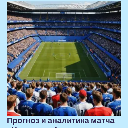
Прогноз и аналитика матча