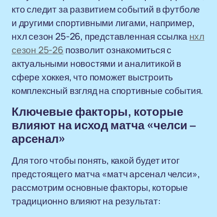
кто следит за развитием событий в футболе
и другими спортивными лигами, например,
нхл сезон 25-26, представленная ссылка
нхл
сезон 25-26
позволит ознакомиться с
актуальными новостями и аналитикой в
сфере хоккея, что поможет выстроить
комплексный взгляд на спортивные события.
Ключевые факторы, которые
влияют на исход матча «челси –
арсенал»
Для того чтобы понять, какой будет итог
предстоящего матча «матч арсенал челси»,
рассмотрим основные факторы, которые
традиционно влияют на результат: