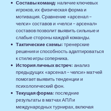
Составы команд:
наличие ключевых
игроков, их физическая форма и
мотивация. Сравнение «арсенал –
челси» составов и «челси – арсенал»
составов позволит выявить сильные и
слабые стороны каждой команды.
Тактические схемы:
тренерские
решения и способность адаптироваться
к стилю игры соперника.
История личных встреч:
анализ
предыдущих «арсенал – челси» матчей
помогает выявить тенденции и
психологический фон.
Текущая форма:
последние
результаты в матчах АПЛ и
международных турнирах, включая