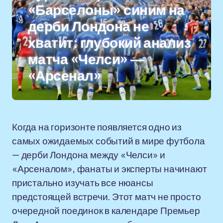
«Барселоны» синим на
дерби Лондона не
хватит: глубокий анализ
матча «Челси» —
«Арсенал»
Когда на горизонте появляется одно из
самых ожидаемых событий в мире футбола
— дерби Лондона между «Челси» и
«Арсеналом», фанаты и эксперты начинают
пристально изучать все нюансы
предстоящей встречи. Этот матч не просто
очередной поединок в календаре Премьер