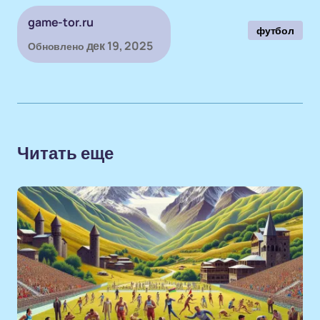
game-tor.ru
футбол
дек 19, 2025
Обновлено
Читать еще