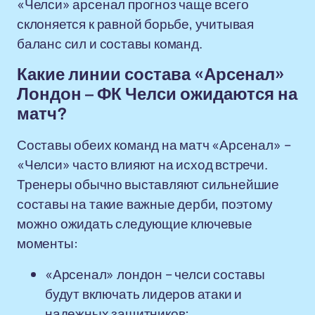
«Челси» арсенал прогноз чаще всего
склоняется к равной борьбе, учитывая
баланс сил и составы команд.
Какие линии состава «Арсенал»
Лондон – ФК Челси ожидаются на
матч?
Составы обеих команд на матч «Арсенал» –
«Челси» часто влияют на исход встречи.
Тренеры обычно выставляют сильнейшие
составы на такие важные дерби, поэтому
можно ожидать следующие ключевые
моменты:
«Арсенал» лондон – челси составы
будут включать лидеров атаки и
надежных защитников;