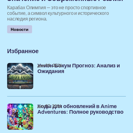
Карабах Олимпия — это не просто спортивное
событие, а символ культурного и исторического
наследия региона.
Новости
Избранное
дек 08, 2024
Унион Бохум Прогноз: Анализ и
Ожидания
дек 07, 2024
Коды для обновлений в Anime
Adventures: Полное руководство