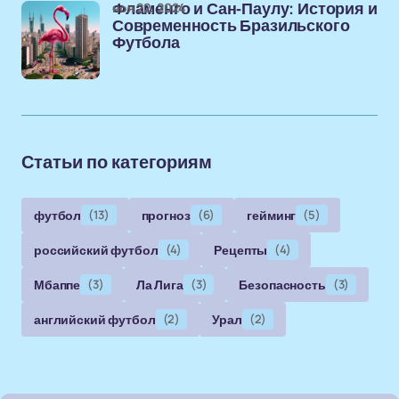
ноя 22, 2024
Фламенго и Сан-Паулу: История и
Современность Бразильского
Футбола
Статьи по категориям
футбол
(13)
прогноз
(6)
гейминг
(5)
российский футбол
(4)
Рецепты
(4)
Мбаппе
(3)
Ла Лига
(3)
Безопасность
(3)
английский футбол
(2)
Урал
(2)