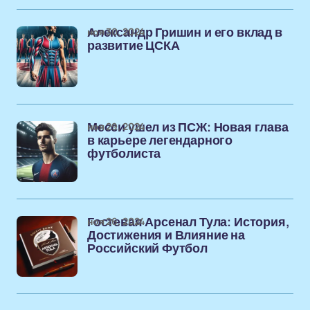
ноя 30, 2024
Александр Гришин и его вклад в
развитие ЦСКА
ноя 29, 2024
Месси ушел из ПСЖ: Новая глава
в карьере легендарного
футболиста
ноя 26, 2024
Гостевая Арсенал Тула: История,
Достижения и Влияние на
Российский Футбол