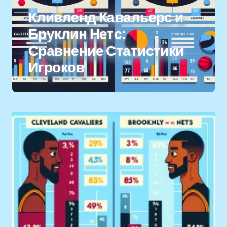
Кливленд Кавальерс и
Бруклин Нетс:
Сравнение Статистики
Игроков