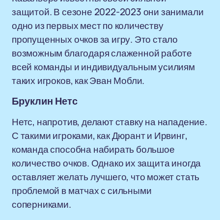
защитой. В сезоне 2022-2023 они занимали
одно из первых мест по количеству
пропущенных очков за игру. Это стало
возможным благодаря слаженной работе
всей команды и индивидуальным усилиям
таких игроков, как Эван Мобли.
Бруклин Нетс
Нетс, напротив, делают ставку на нападение.
С такими игроками, как Дюрант и Ирвинг,
команда способна набирать большое
количество очков. Однако их защита иногда
оставляет желать лучшего, что может стать
проблемой в матчах с сильными
соперниками.