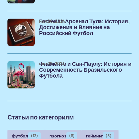
ноя 26, 2024
Гостевая Арсенал Тула: История,
Достижения и Влияние на
Российский Футбол
ноя 22, 2024
Фламенго и Сан-Паулу: История и
Современность Бразильского
Футбола
Статьи по категориям
футбол
(13)
прогноз
(6)
гейминг
(5)