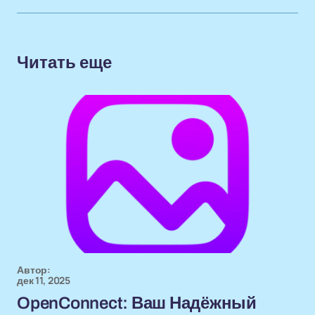
Читать еще
Автор:
дек 11, 2025
OpenConnect: Ваш Надёжный