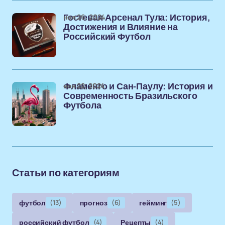
ноя 26, 2024
Гостевая Арсенал Тула: История,
Достижения и Влияние на
Российский Футбол
ноя 22, 2024
Фламенго и Сан-Паулу: История и
Современность Бразильского
Футбола
Статьи по категориям
футбол
(13)
прогноз
(6)
гейминг
(5)
российский футбол
(4)
Рецепты
(4)