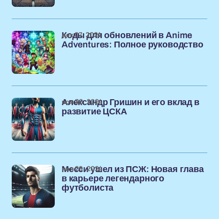
дек 07, 2024
Коды для обновлений в Anime
Adventures: Полное руководство
ноя 30, 2024
Александр Гришин и его вклад в
развитие ЦСКА
ноя 29, 2024
Месси ушел из ПСЖ: Новая глава
в карьере легендарного
футболиста