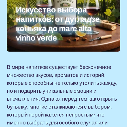
Искусство выбора
напитков: от дугладзе
коньяка до mare alta
vinho verde
В мире напитков существует бесконечное
множество вкусов, ароматов и историй,
которые способны не только утолить жажду,
но и подарить уникальные эмоции и
впечатления. Однако, перед тем как открыть
бутылку, многие сталкиваются с выбором,
который порой кажется непростым: что
именно выбрать для особого случая или