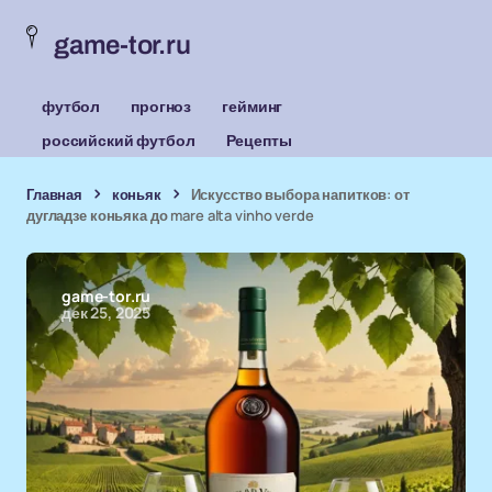
game-tor.ru
футбол
прогноз
гейминг
российский футбол
Рецепты
Главная
коньяк
Искусство выбора напитков: от
дугладзе коньяка до mare alta vinho verde
game-tor.ru
дек 25, 2025