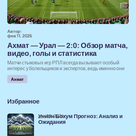
Автор:
фев 11, 2026
Ахмат — Урал — 2:0: Обзор матча,
видео, голы и статистика
Матчи стыковых игр РПЛ всегда вызывают особый
интерес у болельщиков и экспертов, ведь именно они
Ахмат
Избранное
дек 08, 2024
Унион Бохум Прогноз: Анализ и
Ожидания