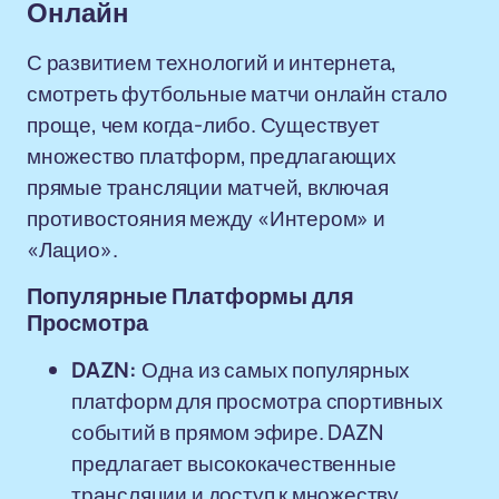
Онлайн
С развитием технологий и интернета,
смотреть футбольные матчи онлайн стало
проще, чем когда-либо. Существует
множество платформ, предлагающих
прямые трансляции матчей, включая
противостояния между «Интером» и
«Лацио».
Популярные Платформы для
Просмотра
DAZN:
Одна из самых популярных
платформ для просмотра спортивных
событий в прямом эфире. DAZN
предлагает высококачественные
трансляции и доступ к множеству