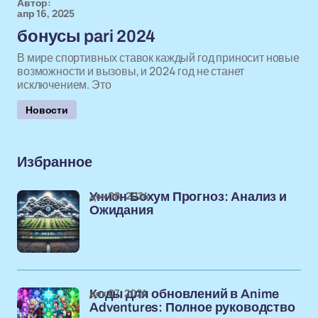
Автор:
апр 16, 2025
бонусы pari 2024
В мире спортивных ставок каждый год приносит новые
возможности и вызовы, и 2024 год не станет
исключением. Это
Новости
Избранное
дек 08, 2024
Унион Бохум Прогноз: Анализ и
Ожидания
дек 07, 2024
Коды для обновлений в Anime
Adventures: Полное руководство