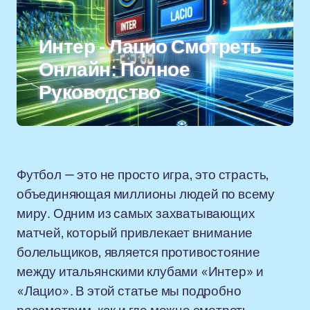
Интер - Лацио Смотреть
Онлайн: Полное
Руководство
Футбол — это не просто игра, это страсть,
объединяющая миллионы людей по всему
миру. Одним из самых захватывающих
матчей, который привлекает внимание
болельщиков, является противостояние
между итальянскими клубами «Интер» и
«Лацио». В этой статье мы подробно