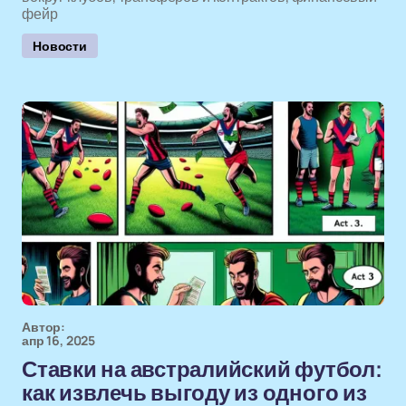
фейр
Новости
Автор:
апр 16, 2025
Ставки на австралийский футбол:
как извлечь выгоду из одного из