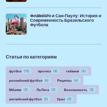
ноя 22, 2024
Фламенго и Сан-Паулу: История и
Современность Бразильского
Футбола
Статьи по категориям
футбол
(13)
прогноз
(6)
гейминг
(5)
российский футбол
(4)
Рецепты
(4)
Мбаппе
(3)
Ла Лига
(3)
Безопасность
(3)
английский футбол
(2)
Урал
(2)