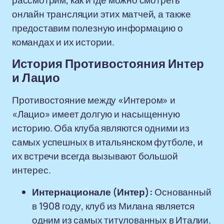
рассмотрим, как и где можно смотреть
онлайн трансляции этих матчей, а также
предоставим полезную информацию о
командах и их истории.
История Противостояния Интер
и Лацио
Противостояние между «Интером» и
«Лацио» имеет долгую и насыщенную
историю. Оба клуба являются одними из
самых успешных в итальянском футболе, и
их встречи всегда вызывают большой
интерес.
Интернационале (Интер):
Основанный
в 1908 году, клуб из Милана является
одним из самых титулованных в Италии.