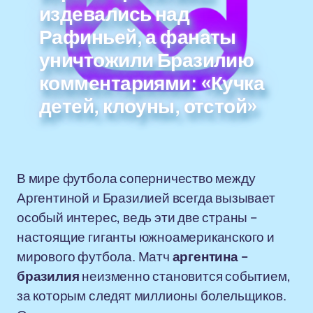
издевались над
Рафиньей, а фанаты
уничтожили Бразилию
комментариями: «Кучка
детей, клоуны, отстой»
В мире футбола соперничество между
Аргентиной и Бразилией всегда вызывает
особый интерес, ведь эти две страны –
настоящие гиганты южноамериканского и
мирового футбола. Матч
аргентина –
бразилия
неизменно становится событием,
за которым следят миллионы болельщиков.