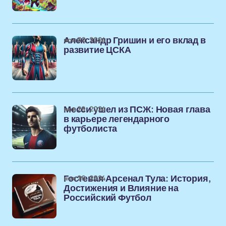
ноя 30, 2024
Александр Гришин и его вклад в
развитие ЦСКА
ноя 29, 2024
Месси ушел из ПСЖ: Новая глава
в карьере легендарного
футболиста
ноя 26, 2024
Гостевая Арсенал Тула: История,
Достижения и Влияние на
Российский Футбол