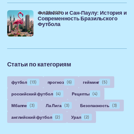
ноя 22, 2024
Фламенго и Сан-Паулу: История и
Современность Бразильского
Футбола
Статьи по категориям
футбол
(13)
прогноз
(6)
гейминг
(5)
российский футбол
(4)
Рецепты
(4)
Мбаппе
(3)
Ла Лига
(3)
Безопасность
(3)
английский футбол
(2)
Урал
(2)