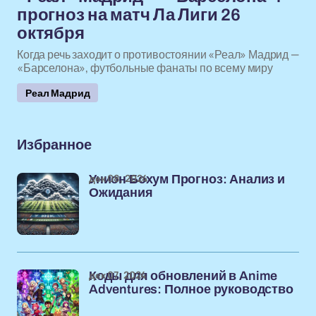
прогноз на матч Ла Лиги 26
октября
Когда речь заходит о противостоянии «Реал» Мадрид —
«Барселона», футбольные фанаты по всему миру
Реал Мадрид
Избранное
дек 08, 2024
Унион Бохум Прогноз: Анализ и
Ожидания
дек 07, 2024
Коды для обновлений в Anime
Adventures: Полное руководство