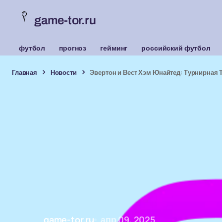
game-tor.ru
футбол
прогноз
гейминг
российский футбол
Главная
Новости
Эвертон и Вест Хэм Юнайтед: Турнирная 
game-tor.ru
апр 09, 2025