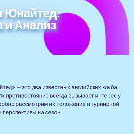
м Юнайтед:
 и Анализ
тед» — это два известных английских клуба,
Их противостояние всегда вызывает интерес у
дробно рассмотрим их положение в турнирной
 перспективы на сезон.