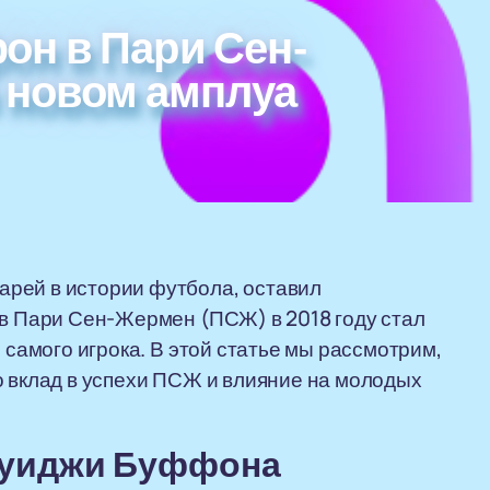
н в Пари Сен-
 новом амплуа
рей в истории футбола, оставил
 в Пари Сен-Жермен (ПСЖ) в 2018 году стал
 самого игрока. В этой статье мы рассмотрим,
о вклад в успехи ПСЖ и влияние на молодых
луиджи Буффона