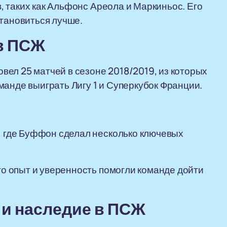
 таких как Альфонс Ареола и Маркиньос. Его
становиться лучше.
 в ПСЖ
ел 25 матчей в сезоне 2018/2019, из которых
манде выиграть Лигу 1 и Суперкубок Франции.
, где Буффон сделал несколько ключевых
го опыт и уверенность помогли команде дойти
 и наследие в ПСЖ