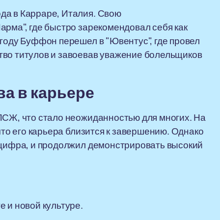
да в Карраре, Италия. Свою
арма", где быстро зарекомендовал себя как
 году Буффон перешел в "Ювентус", где провел
тво титулов и завоевав уважение болельщиков
ва в карьере
ПСЖ, что стало неожиданностью для многих. На
что его карьера близится к завершению. Однако
 цифра, и продолжил демонстрировать высокий
 и новой культуре.