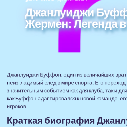
Джанлуиджи Буффо
Жермен: Легенда в
Джанлуиджи Буффон, один из величайших врата
неизгладимый след в мире спорта. Его переход
значительным событием как для клуба, так и для
как Буффон адаптировался к новой команде, ег
игроков.
Краткая биография Джан