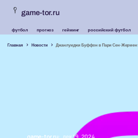
game-tor.ru
футбол
прогноз
гейминг
российский футбол
Главная
Новости
Джанлуиджи Буффон в Пари Сен-Жермен: 
game-tor.ru
дек 19, 2024