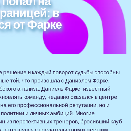
 попал на
границей: в
я от Фарке
е решение и каждый поворот судьбы способны
ные той, что произошла с Даниэлем Фарке,
бокого анализа. Даниель Фарке, известный
новлять команду, недавно оказался в центре
 на его профессиональной репутации, но и
политики и личных амбиций. Многие
ин из перспективных тренеров, бросивший клуб
уг столкнулся с предательством и жестким