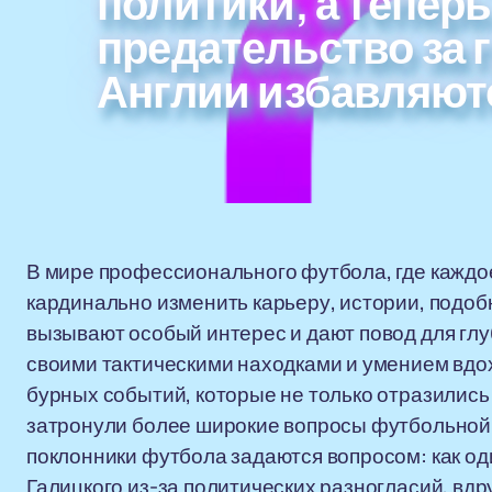
политики, а теперь
предательство за 
Англии избавляютс
В мире профессионального футбола, где каждо
кардинально изменить карьеру, истории, подоб
вызывают особый интерес и дают повод для глу
своими тактическими находками и умением вдох
бурных событий, которые не только отразились
затронули более широкие вопросы футбольной 
поклонники футбола задаются вопросом: как од
Галицкого из-за политических разногласий, вдр