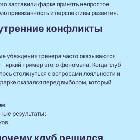
ого заставили фарке принять непростое
ую привязанность и перспективы развития.
нутренние конфликты
ые убеждения тренера часто оказываются
— яркий пример этого феномена. Когда клуб
лось столкнуться с вопросами лояльности и
 фарке оказался перед выбором, который
ом;
ные результаты;
ков.
почему клуб решился