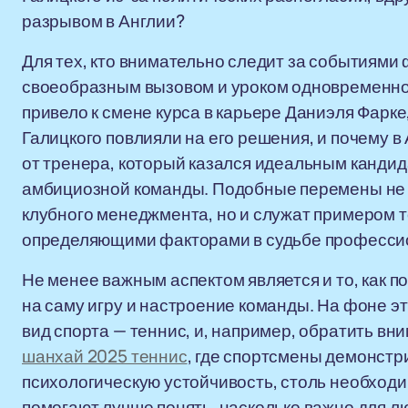
разрывом в Англии?
Для тех, кто внимательно следит за событиями 
своеобразным вызовом и уроком одновременно.
привело к смене курса в карьере Даниэля Фарке
Галицкого повлияли на его решения, и почему в
от тренера, который казался идеальным кандид
амбициозной команды. Подобные перемены не 
клубного менеджмента, но и служат примером то
определяющими факторами в судьбе професси
Не менее важным аспектом является и то, как 
на саму игру и настроение команды. На фоне э
вид спорта — теннис, и, например, обратить вн
шанхай 2025 теннис
, где спортсмены демонстр
психологическую устойчивость, столь необход
помогают лучше понять, насколько важно для л