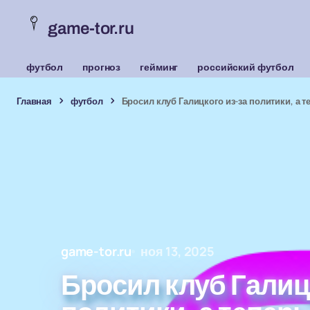
game-tor.ru
футбол
прогноз
гейминг
российский футбол
Главная
футбол
Бросил клуб Галицкого из-за политики, а 
game-tor.ru
ноя 13, 2025
Бросил клуб Галиц