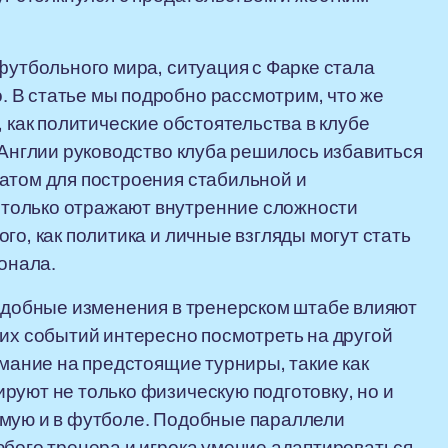
футбольного мира, ситуация с Фарке стала
 В статье мы подробно рассмотрим, что же
, как политические обстоятельства в клубе
 Англии руководство клуба решилось избавиться
атом для построения стабильной и
только отражают внутренние сложности
го, как политика и личные взгляды могут стать
онала.
подобные изменения в тренерском штабе влияют
тих событий интересно посмотреть на другой
имание на предстоящие турниры, такие как
ируют не только физическую подготовку, но и
имую и в футболе. Подобные параллели
юбого тренера и игрока умение адаптироваться