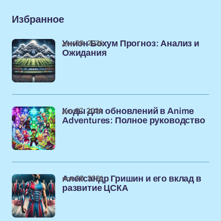
Избранное
дек 08, 2024
Унион Бохум Прогноз: Анализ и
Ожидания
дек 07, 2024
Коды для обновлений в Anime
Adventures: Полное руководство
ноя 30, 2024
Александр Гришин и его вклад в
развитие ЦСКА