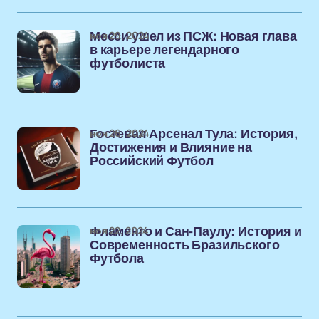
ноя 29, 2024
Месси ушел из ПСЖ: Новая глава
в карьере легендарного
футболиста
ноя 26, 2024
Гостевая Арсенал Тула: История,
Достижения и Влияние на
Российский Футбол
ноя 22, 2024
Фламенго и Сан-Паулу: История и
Современность Бразильского
Футбола