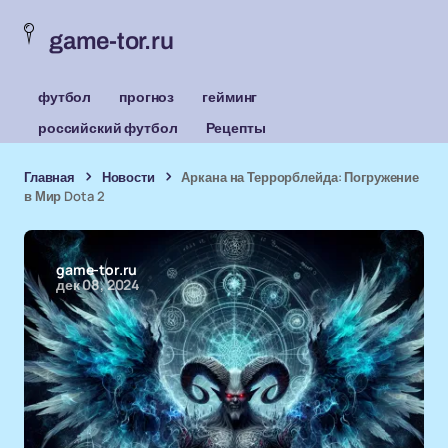
game-tor.ru
футбол
прогноз
гейминг
российский футбол
Рецепты
Главная
Новости
Аркана на Террорблейда: Погружение
в Мир Dota 2
game-tor.ru
дек 08, 2024