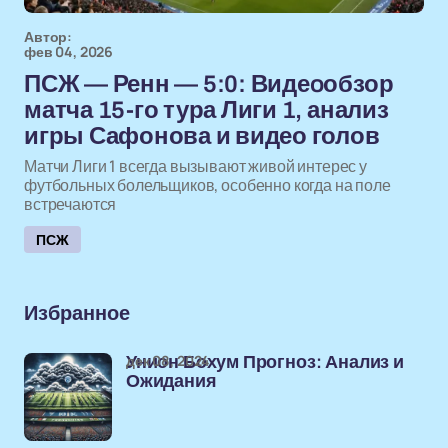
Автор:
фев 04, 2026
ПСЖ — Ренн — 5:0: Видеoобзор
матча 15-го тура Лиги 1, анализ
игры Сафонова и видео голов
Матчи Лиги 1 всегда вызывают живой интерес у
футбольных болельщиков, особенно когда на поле
встречаются
ПСЖ
Избранное
дек 08, 2024
Унион Бохум Прогноз: Анализ и
Ожидания