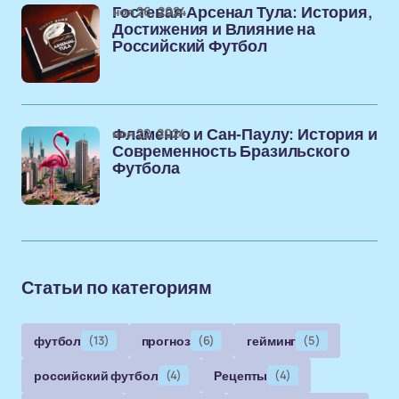
ноя 26, 2024
Гостевая Арсенал Тула: История,
Достижения и Влияние на
Российский Футбол
ноя 22, 2024
Фламенго и Сан-Паулу: История и
Современность Бразильского
Футбола
Статьи по категориям
футбол
(13)
прогноз
(6)
гейминг
(5)
российский футбол
(4)
Рецепты
(4)