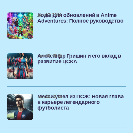
дек 07, 2024
Коды для обновлений в Anime
Adventures: Полное руководство
ноя 30, 2024
Александр Гришин и его вклад в
развитие ЦСКА
ноя 29, 2024
Месси ушел из ПСЖ: Новая глава
в карьере легендарного
футболиста