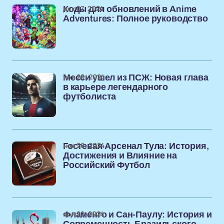
дек 07, 2024
Коды для обновлений в Anime
Adventures: Полное руководство
ноя 29, 2024
Месси ушел из ПСЖ: Новая глава
в карьере легендарного
футболиста
ноя 26, 2024
Гостевая Арсенал Тула: История,
Достижения и Влияние на
Российский Футбол
ноя 22, 2024
Фламенго и Сан-Паулу: История и