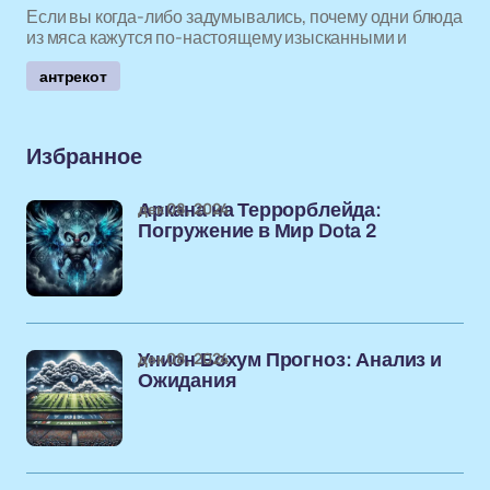
Если вы когда-либо задумывались, почему одни блюда
из мяса кажутся по-настоящему изысканными и
антрекот
Избранное
дек 08, 2024
Аркана на Террорблейда:
Погружение в Мир Dota 2
дек 08, 2024
Унион Бохум Прогноз: Анализ и
Ожидания